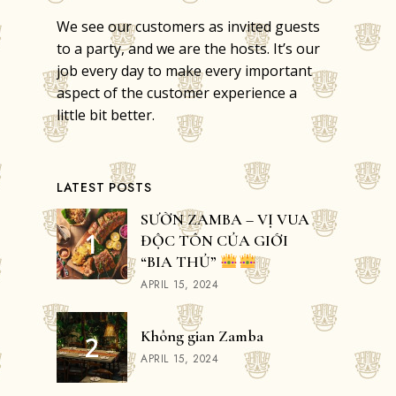
We see our customers as invited guests
to a party, and we are the hosts. It’s our
job every day to make every important
aspect of the customer experience a
little bit better.
LATEST POSTS
SƯỜN ZAMBA – VỊ VUA
ĐỘC TÔN CỦA GIỚI
“BIA THỦ”
APRIL 15, 2024
Không gian Zamba
APRIL 15, 2024