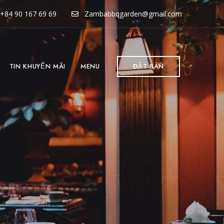
+84 90 167 69 69
Zambabbqgarden@gmail.com
TIN KHUYẾN MÃI
MENU
ĐẶT BÀN