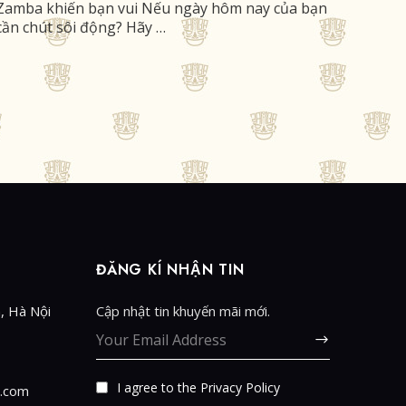
Zamba khiến bạn vui Nếu ngày hôm nay của bạn
cần chút sôi động? Hãy …
ĐĂNG KÍ NHẬN TIN
, Hà Nội
Cập nhật tin khuyến mãi mới.
I agree to the
Privacy Policy
.com