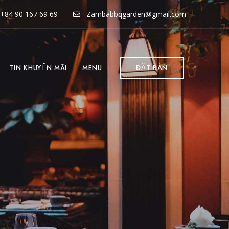
+84 90 167 69 69
Zambabbqgarden@gmail.com
TIN KHUYẾN MÃI
MENU
ĐẶT BÀN