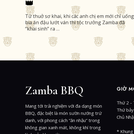
👑
Tử thuở sơ khai, khi các anh chị em mới chỉ uống
bia ăn đậu lướt ván thì tộc trưởng Zamba đã
“khai sinh” ra …
Zamba BBQ
GIỜ M
Thứ 2 -
Mang tới trải nghiệm với đa dạng món
Thứ bảy
BBQ, đặc biệt là món sườn nướng trứ
Chủ Nhậ
danh, với phong cách “ăn nhậu” trong
không gian xanh mát, không khí trong
* Khung