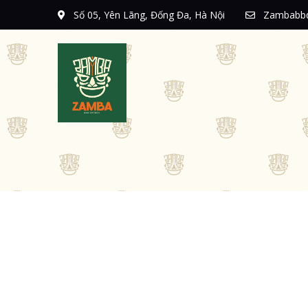
Số 05, Yên Lãng, Đống Đa, Hà Nội
Zambabbq